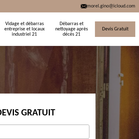
morel.gino@icloud.com
Vidage et débarras
Débarras et
entreprise et locaux
nettoyage après
Devis Gratuit
industriel 21
décès 21
DEVIS GRATUIT