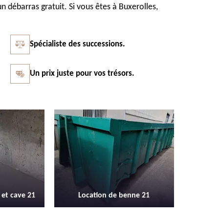
n débarras gratuit. Si vous êtes à Buxerolles,
Spécialiste des successions.
Un prix juste pour vos trésors.
Vidage et débarras entreprise et
Débarras 
nne 21
locaux industriel 21