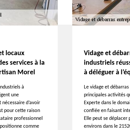
et locaux
Vidage et débar
des services à la
industriels réuss
rtisan Morel
à déléguer à l’
ndustriels à
Le vidage et débarras 
igent une
principales activités 
st nécessaire d’avoir
Experte dans le domain
st pour cette raison
confiée en faisant in
tataire professionnel
Elle peut se déplacer 
e positionne comme
environs dans le 2152