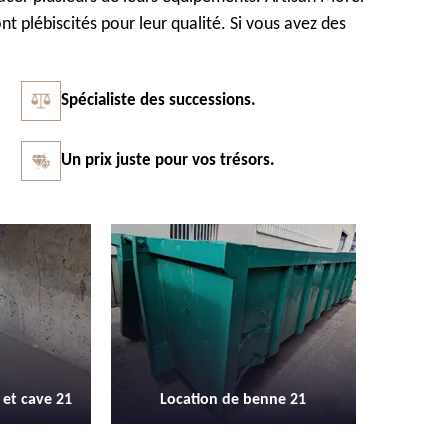
nt plébiscités pour leur qualité. Si vous avez des
Spécialiste des successions.
Un prix juste pour vos trésors.
Vidage et débarras entreprise et
Débarras 
nne 21
locaux industriel 21