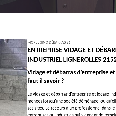
MOREL GINO DÉBARRAS 21
ENTREPRISE VIDAGE ET DÉBAR
INDUSTRIEL LIGNEROLLES 215
Vidage et débarras d’entreprise et 
faut-il savoir ?
Le vidage et débarras d’entreprise et locaux ind
menées lorsqu’une société déménage, ou qu’el
ses sites. Le recours à un professionnel dans l
entreprises ou industries qui viennent de remp