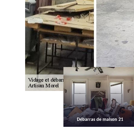
ébarras de maison 21
Débarras d'appartement 21