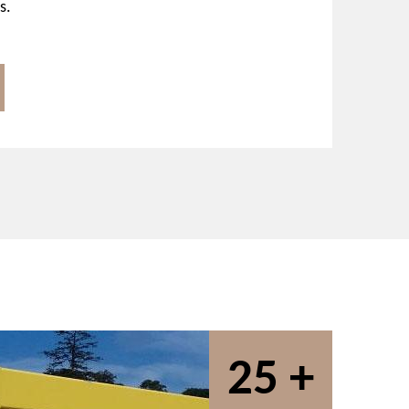
s.
25 +