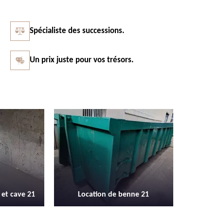
Spécialiste des successions.
Un prix juste pour vos trésors.
Vidage et débarras entreprise et
Débarras
enne 21
locaux industriel 21