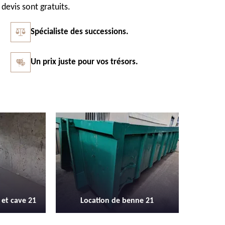
 devis sont gratuits.
Spécialiste des successions.
Un prix juste pour vos trésors.
Vidage et débarras entreprise et
Débarras
enne 21
locaux industriel 21