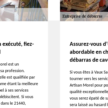
 exécuté, fiez-
Assurez-vous d’u
l
abordable en ch
débarras de cav
orel est un
 sa profession.
Si vous êtes à Vaux Sa
lle est qualifiée par
tourner vers les servi
mme étant la meilleure
Artisan Morel pour po
el à ses services
qualité exceptionnelle
plébiscitent. Si vous
vous serez épaté de s
 dans le 21440,
sera laissé au hasard 