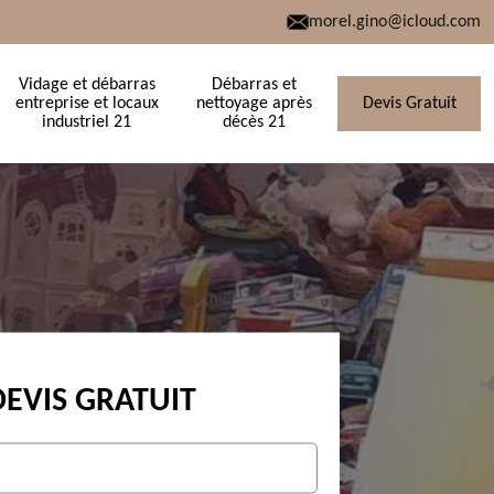
morel.gino@icloud.com
Vidage et débarras
Débarras et
entreprise et locaux
nettoyage après
Devis Gratuit
industriel 21
décès 21
DEVIS GRATUIT