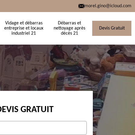
morel.gino@icloud.com
Vidage et débarras
Débarras et
entreprise et locaux
nettoyage après
Devis Gratuit
industriel 21
décès 21
DEVIS GRATUIT