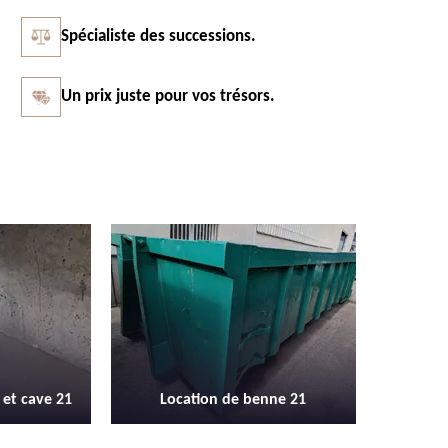
Spécialiste des successions.
Un prix juste pour vos trésors.
Vidage et débarras entreprise et
Débarra
benne 21
locaux industriel 21