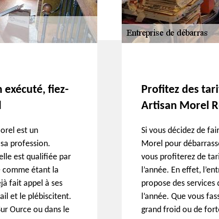
 exécuté, fiez-
Profitez des tar
l
Artisan Morel R
orel est un
Si vous décidez de fai
 sa profession.
Morel pour débarrasse
lle est qualifiée par
vous profiterez de tar
e comme étant la
l’année. En effet, l’e
à fait appel à ses
propose des services 
il et le plébiscitent.
l’année. Que vous fass
Sur Ource ou dans le
grand froid ou de fort