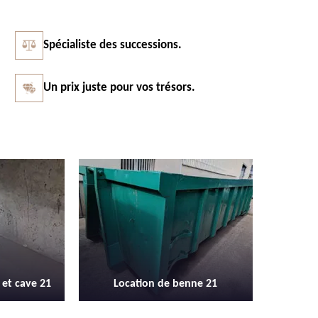
Spécialiste des successions.
Un prix juste pour vos trésors.
Vidage et débarras entreprise et
Débarras 
nne 21
locaux industriel 21