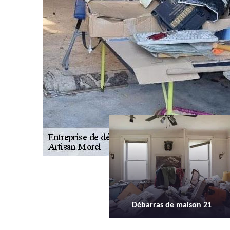
ébarras de maison 21
Débarras d'appartement 21