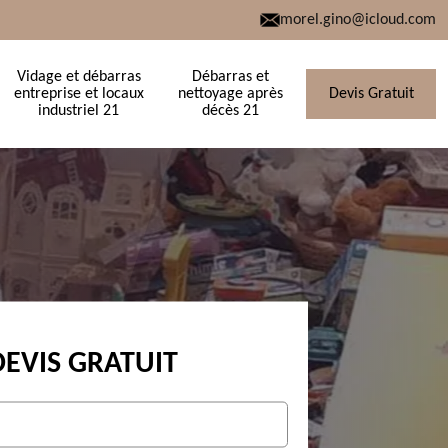
morel.gino@icloud.com
Vidage et débarras
Débarras et
entreprise et locaux
nettoyage après
Devis Gratuit
industriel 21
décès 21
DEVIS GRATUIT