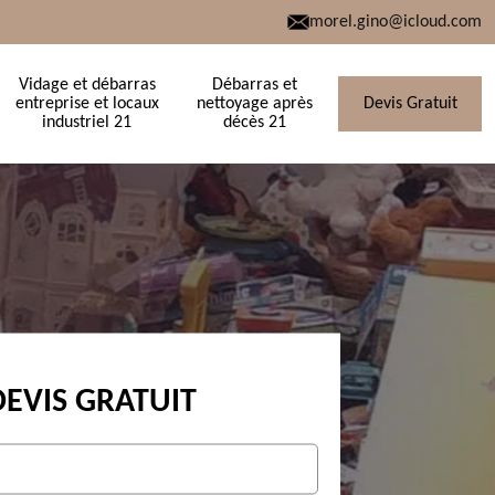
morel.gino@icloud.com
Vidage et débarras
Débarras et
entreprise et locaux
nettoyage après
Devis Gratuit
industriel 21
décès 21
DEVIS GRATUIT