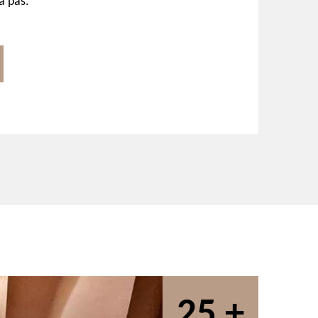
a pas.
25 +