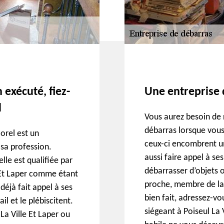
 exécuté, fiez-
Une entreprise 
l
Vous aurez besoin de 
débarras lorsque vous
orel est un
ceux-ci encombrent u
 sa profession.
aussi faire appel à se
lle est qualifiée par
débarrasser d’objets 
e Et Laper comme étant
proche, membre de la 
déjà fait appel à ses
bien fait, adressez-vo
il et le plébiscitent.
siégeant à Poiseul La 
La Ville Et Laper ou