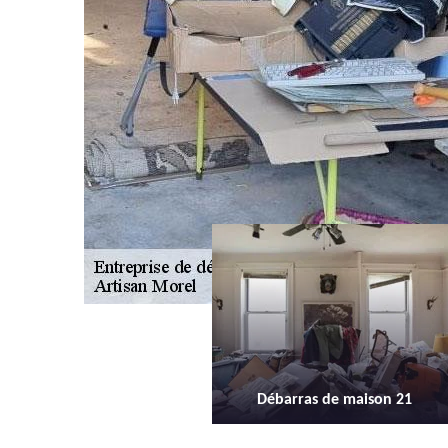
ébarras de maison 21
Débarras d'appartement 21