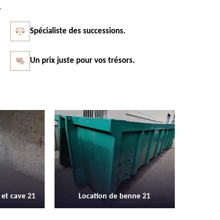
.
Spécialiste des successions.
Un prix juste pour vos trésors.
Vidage et débarras entreprise et
Débarras 
nne 21
locaux industriel 21