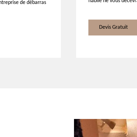
habile ne vous décevr
entreprise de débarras
Devis Gratuit