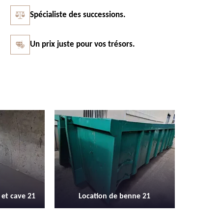
Spécialiste des successions.
Un prix juste pour vos trésors.
Vidage et débarras entreprise et
Débarras
enne 21
locaux industriel 21