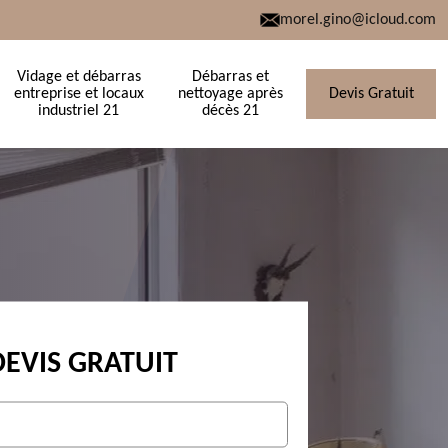
morel.gino@icloud.com
Vidage et débarras
Débarras et
entreprise et locaux
nettoyage après
Devis Gratuit
industriel 21
décès 21
DEVIS GRATUIT