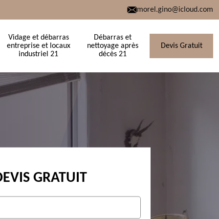
morel.gino@icloud.com
Vidage et débarras
Débarras et
entreprise et locaux
nettoyage après
Devis Gratuit
industriel 21
décès 21
DEVIS GRATUIT