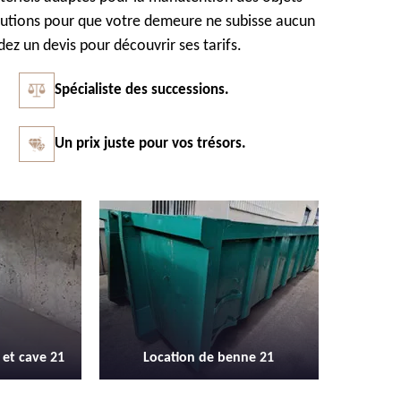
cautions pour que votre demeure ne subisse aucun
z un devis pour découvrir ses tarifs.
Spécialiste des successions.
Un prix juste pour vos trésors.
Vidage et débarras entreprise et
Débarr
 benne 21
locaux industriel 21