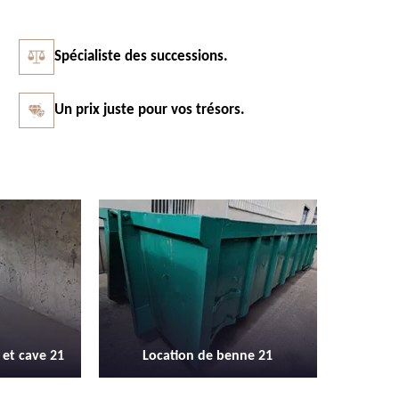
Spécialiste des successions.
Un prix juste pour vos trésors.
Vidage et débarras entreprise et
Débarra
benne 21
locaux industriel 21