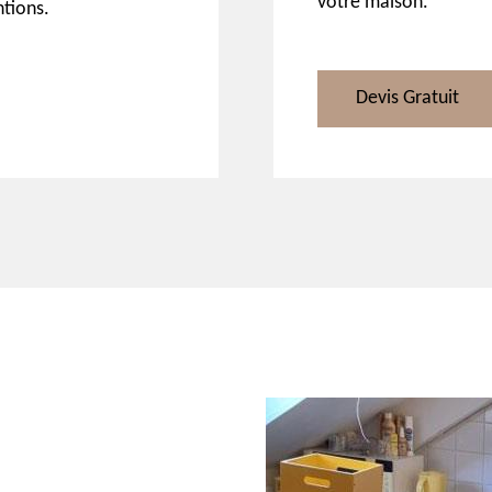
votre maison.
tions.
Devis Gratuit