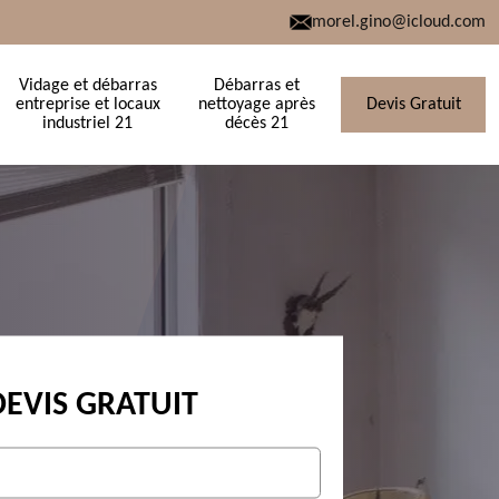
morel.gino@icloud.com
Vidage et débarras
Débarras et
entreprise et locaux
nettoyage après
Devis Gratuit
industriel 21
décès 21
DEVIS GRATUIT