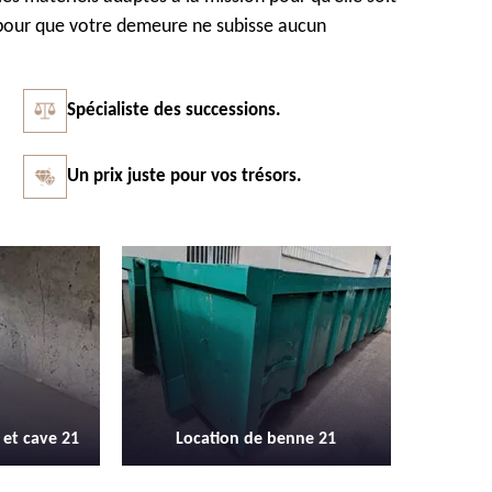
s pour que votre demeure ne subisse aucun
Spécialiste des successions.
Un prix juste pour vos trésors.
Vidage et débarras entreprise et
Débarras 
enne 21
locaux industriel 21