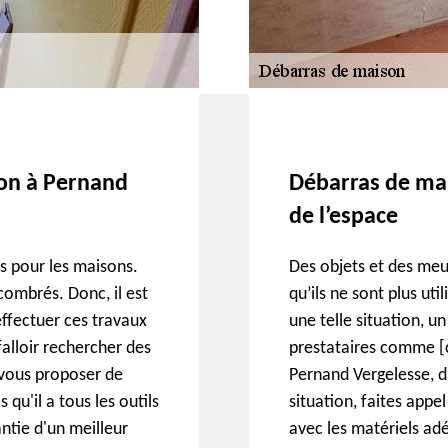
son à Pernand
Débarras de mai
de l’espace
s pour les maisons.
Des objets et des me
combrés. Donc, il est
qu’ils ne sont plus ut
effectuer ces travaux
une telle situation, u
 falloir rechercher des
prestataires comme [c
 vous proposer de
Pernand Vergelesse, da
 qu'il a tous les outils
situation, faites appel
ntie d'un meilleur
avec les matériels ad