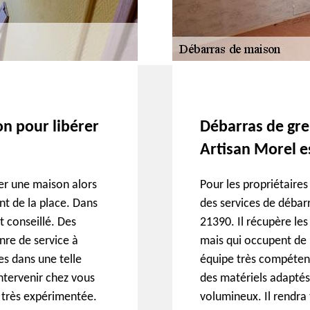
on pour libérer
Débarras de gre
Artisan Morel es
er une maison alors
Pour les propriétaire
ent de la place. Dans
des services de débarr
t conseillé. Des
21390. Il récupère les 
nre de service à
mais qui occupent de 
es dans une telle
équipe très compétente
intervenir chez vous
des matériels adaptés
 très expérimentée.
volumineux. Il rendra