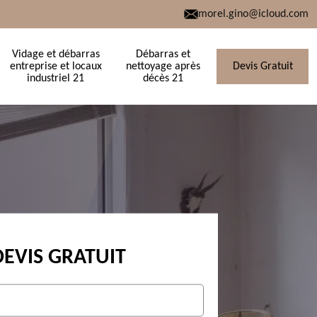
morel.gino@icloud.com
Vidage et débarras
Débarras et
entreprise et locaux
nettoyage après
Devis Gratuit
industriel 21
décès 21
DEVIS GRATUIT