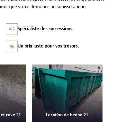
s pour que votre demeure ne subisse aucun
Spécialiste des successions.
Un prix juste pour vos trésors.
Vidage et débarras entreprise et
Débarras
enne 21
locaux industriel 21