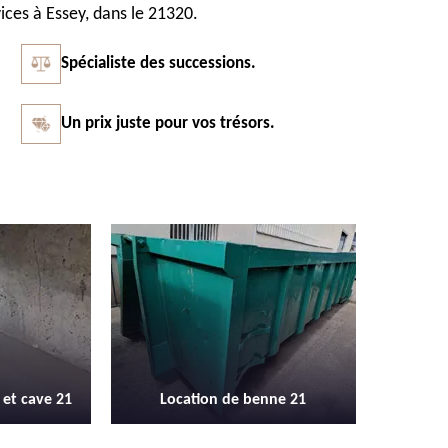
ices à Essey, dans le 21320.
Spécialiste des successions.
Un prix juste pour vos trésors.
Vidage et débarras entreprise et
Débarras
enne 21
locaux industriel 21