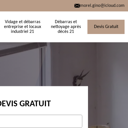
morel.gino@icloud.com
Vidage et débarras
Débarras et
entreprise et locaux
nettoyage après
Devis Gratuit
industriel 21
décès 21
DEVIS GRATUIT