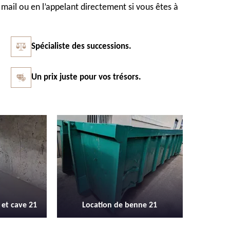
mail ou en l’appelant directement si vous êtes à
Spécialiste des successions.
Un prix juste pour vos trésors.
Vidage et débarras entreprise et
Débarras
enne 21
locaux industriel 21