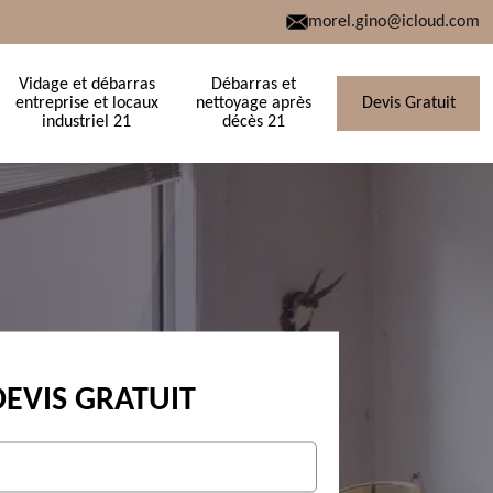
morel.gino@icloud.com
Vidage et débarras
Débarras et
entreprise et locaux
nettoyage après
Devis Gratuit
industriel 21
décès 21
DEVIS GRATUIT