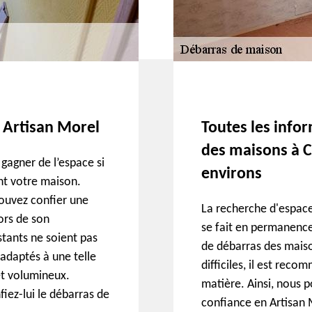
à Artisan Morel
Toutes les infor
des maisons à C
gagner de l’espace si
environs
nt votre maison.
pouvez confier une
La recherche d'espace
Lors de son
se fait en permanence.
estants ne soient pas
de débarras des maiso
 adaptés à une telle
difficiles, il est rec
et volumineux.
matière. Ainsi, nous 
iez-lui le débarras de
confiance en Artisan M