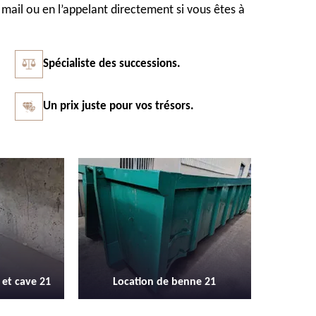
mail ou en l’appelant directement si vous êtes à
Spécialiste des successions.
Un prix juste pour vos trésors.
Vidage et débarras entreprise et
Débarras 
enne 21
locaux industriel 21