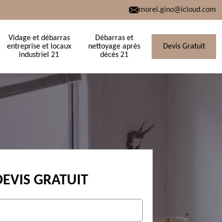
morel.gino@icloud.com
Vidage et débarras
Débarras et
entreprise et locaux
nettoyage après
Devis Gratuit
industriel 21
décès 21
DEVIS GRATUIT