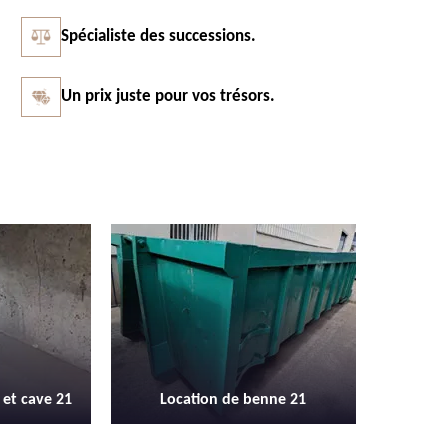
Spécialiste des successions.
Un prix juste pour vos trésors.
Vidage et débarras entreprise et
Débarras 
nne 21
locaux industriel 21