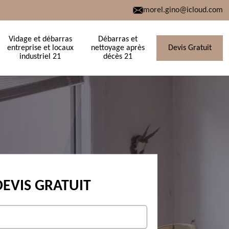
morel.gino@icloud.com
Vidage et débarras
Débarras et
entreprise et locaux
nettoyage après
Devis Gratuit
industriel 21
décès 21
DEVIS GRATUIT