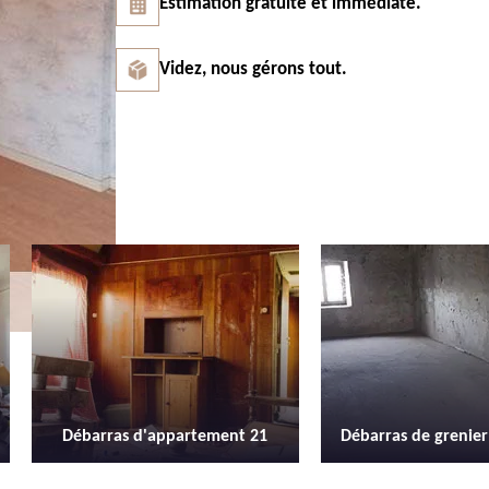
Estimation gratuite et immédiate.
Videz, nous gérons tout.
Débarras de grenier et cave 21
Location de b