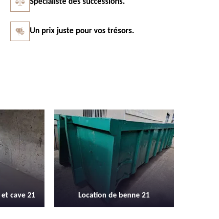
Spécialiste des successions.
Un prix juste pour vos trésors.
Vidage et débarras entreprise et
Débarras
enne 21
locaux industriel 21