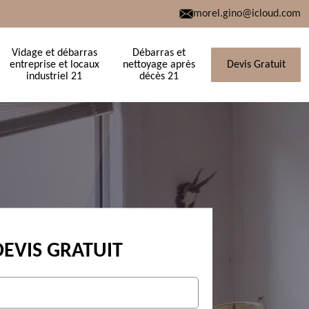
morel.gino@icloud.com
Vidage et débarras
Débarras et
entreprise et locaux
nettoyage après
Devis Gratuit
industriel 21
décès 21
DEVIS GRATUIT