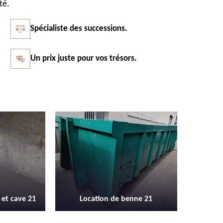
té.
Spécialiste des successions.
Un prix juste pour vos trésors.
Vidage et débarras entreprise et
Débarras
enne 21
locaux industriel 21