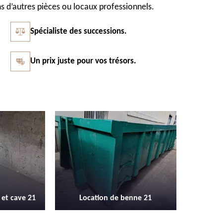
s d’autres pièces ou locaux professionnels.
Spécialiste des successions.
Un prix juste pour vos trésors.
Vidage et débarras entreprise et
Débarras
enne 21
locaux industriel 21