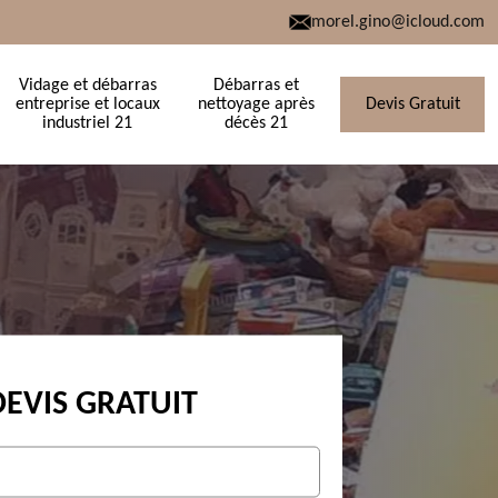
morel.gino@icloud.com
Vidage et débarras
Débarras et
entreprise et locaux
nettoyage après
Devis Gratuit
industriel 21
décès 21
DEVIS GRATUIT