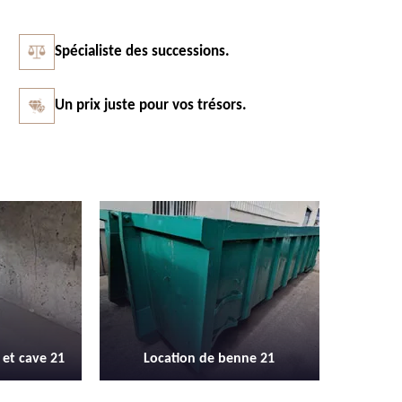
Spécialiste des successions.
Un prix juste pour vos trésors.
Vidage et débarras entreprise et
Débarras
enne 21
locaux industriel 21