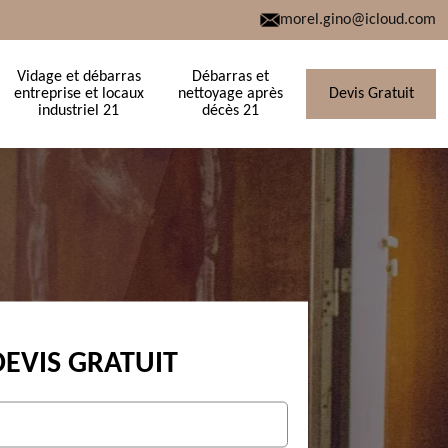
morel.gino@icloud.com
Vidage et débarras
Débarras et
entreprise et locaux
nettoyage après
Devis Gratuit
industriel 21
décès 21
DEVIS GRATUIT