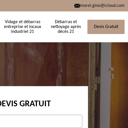
morel.gino@icloud.com
Vidage et débarras
Débarras et
entreprise et locaux
nettoyage après
Devis Gratuit
industriel 21
décès 21
DEVIS GRATUIT