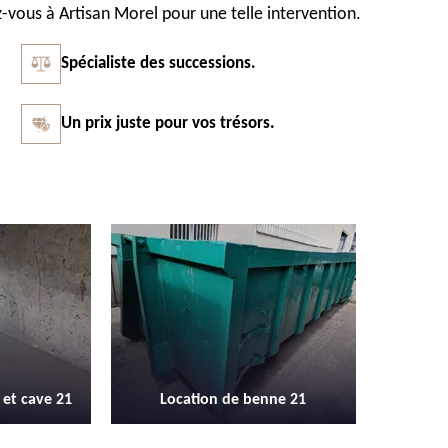
ez-vous à Artisan Morel pour une telle intervention.
Spécialiste des successions.
Un prix juste pour vos trésors.
Vidage et débarras entreprise et
Débarras 
nne 21
locaux industriel 21