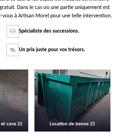
t gratuit. Dans le cas où une partie uniquement est
ez-vous à Artisan Morel pour une telle intervention.
Spécialiste des successions.
Un prix juste pour vos trésors.
Vidage et débarras entreprise et
Débarras
enne 21
locaux industriel 21