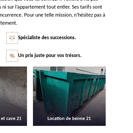
ni sur l’appartement tout entier. Ses tarifs sont
currence. Pour une telle mission, n’hésitez pas à
artement.
Spécialiste des successions.
Un prix juste pour vos trésors.
Vidage et débarras entreprise et
Débarras
enne 21
locaux industriel 21