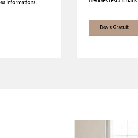
meubles restant dans
res informations,
Devis Gratuit