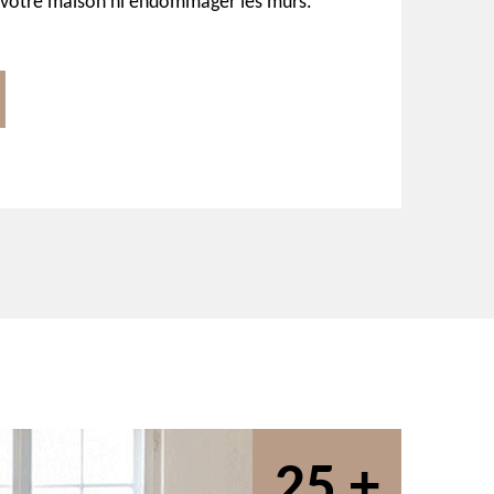
 votre maison ni endommager les murs.
25 +