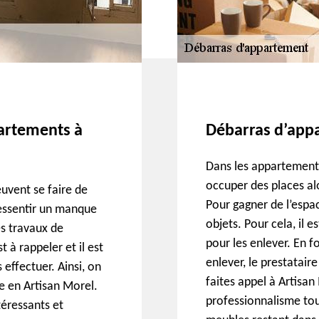
partements à
Débarras d’appa
Dans les appartement
occuper des places alo
uvent se faire de
Pour gagner de l’espac
essentir un manque
objets. Pour cela, il e
es travaux de
pour les enlever. En 
t à rappeler et il est
enlever, le prestataire
 effectuer. Ainsi, on
faites appel à Artisan
e en Artisan Morel.
professionnalisme tou
téressants et