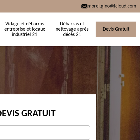
morel.gino@icloud.com
Vidage et débarras
Débarras et
entreprise et locaux
nettoyage après
Devis Gratuit
industriel 21
décès 21
DEVIS GRATUIT