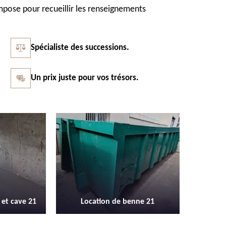
impose pour recueillir les renseignements
Spécialiste des successions.
Un prix juste pour vos trésors.
Vidage et débarras entreprise et
Débarras
enne 21
locaux industriel 21