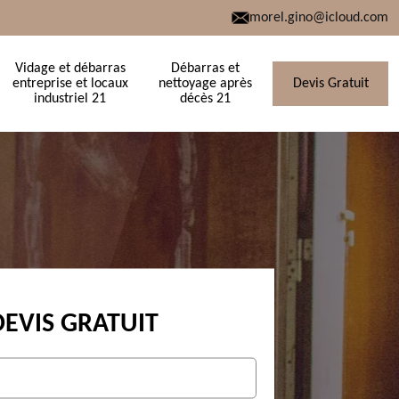
morel.gino@icloud.com
Vidage et débarras
Débarras et
entreprise et locaux
nettoyage après
Devis Gratuit
industriel 21
décès 21
DEVIS GRATUIT