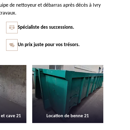
uipe de nettoyeur et débarras après décès à Ivry
travaux.
Spécialiste des successions.
Un prix juste pour vos trésors.
Vidage et débarras entreprise et
Débarr
 benne 21
locaux industriel 21